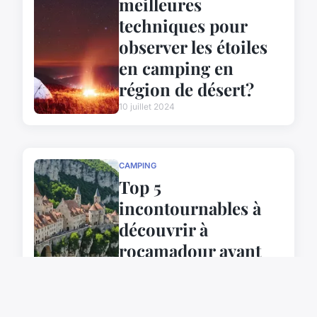
meilleures
techniques pour
observer les étoiles
en camping en
région de désert?
10 juillet 2024
CAMPING
Top 5
incontournables à
découvrir à
rocamadour avant
votre visite
5 octobre 2025