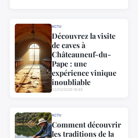
ACTU
Découvrez la visite
de caves à
Châteauneuf-du-
Pape : une
expérience vinique
inoubliable
02/03/2026 18:48
ACTU
Comment découvrir
les traditions de la