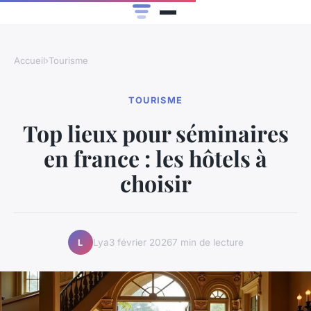
Accueil
›
Tourisme
TOURISME
Top lieux pour séminaires
en france : les hôtels à
choisir
Lya
3 février 2026
7 min de lecture
L