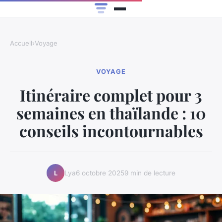
Accueil
›
Voyage
VOYAGE
Itinéraire complet pour 3
semaines en thaïlande : 10
conseils incontournables
Lya
6 octobre 2025
9 min de lecture
L