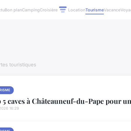
ctu
Bon plan
Camping
Croisière
Location
Tourisme
Vacance
Voya
tes touristiques
RISME
 5 caves à Châteauneuf-du-Pape pour un
2026 16:29