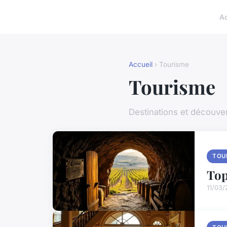
A
Accueil
› Tourisme
Tourisme
Destinations et découver
TOU
Top
11/03/