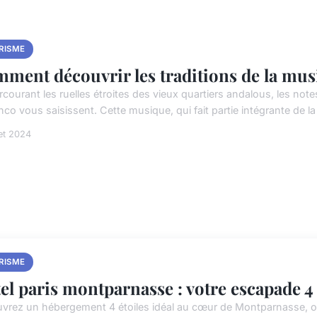
RISME
ment découvrir les traditions de la mu
rcourant les ruelles étroites des vieux quartiers andalous, les no
co vous saisissent. Cette musique, qui fait partie intégrante de la 
let 2024
RISME
el paris montparnasse : votre escapade 4 
vrez un hébergement 4 étoiles idéal au cœur de Montparnasse, 