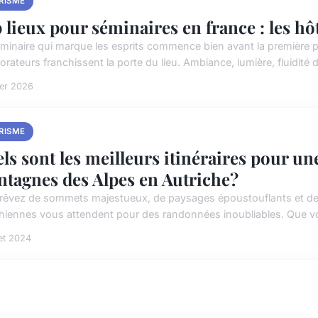
RISME
 lieux pour séminaires en france : les hôt
minaire qui marque les esprits commence bien avant la première pri
orateurs franchissent la porte du lieu. Ambiance, lumière, fluidité d
ier 2026
RISME
ls sont les meilleurs itinéraires pour u
tagnes des Alpes en Autriche?
rêvez de sommets majestueux, de paysages époustouflants et de 
chiennes vous attendent pour des randonnées inoubliables. Que v
let 2024