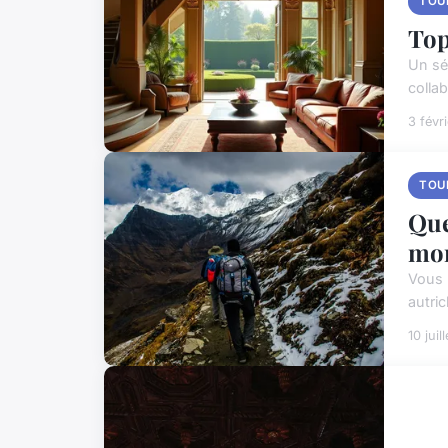
TOU
Top
Un sé
collab
3 févr
TOU
Que
mon
Vous 
autri
10 juil