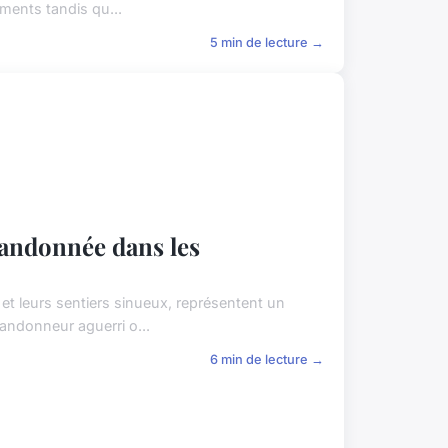
ements tandis qu...
5 min de lecture →
randonnée dans les
t leurs sentiers sinueux, représentent un
andonneur aguerri o...
6 min de lecture →