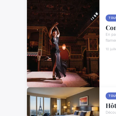
TOU
Com
En pa
flamen
10 juil
TOU
Hôt
Décou