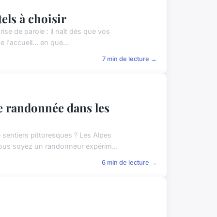
els à choisir
se de parole : il naît dès que vos
e l'accueil… en que...
7 min de lecture →
ne randonnée dans les
sentiers pittoresques ? Les Alpes
ous soyez un randonneur expérim...
6 min de lecture →