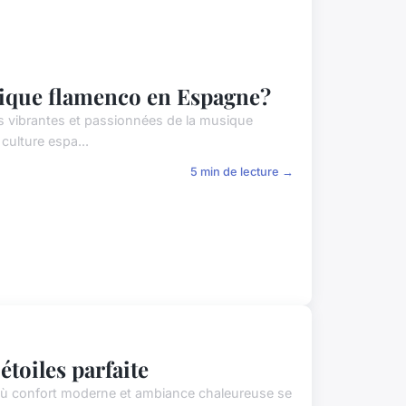
sique flamenco en Espagne?
tes vibrantes et passionnées de la musique
culture espa...
5 min de lecture →
étoiles parfaite
où confort moderne et ambiance chaleureuse se