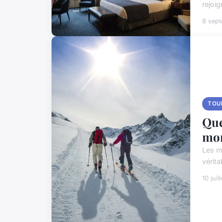
rejoi
8 sep
TOU
Que
mon
Les m
vérit
10 juil