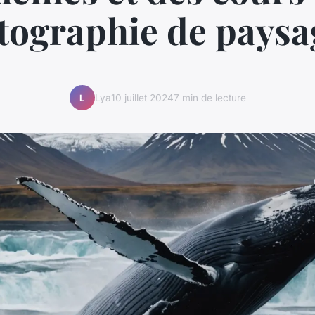
tographie de paysa
Lya
10 juillet 2024
7 min de lecture
L