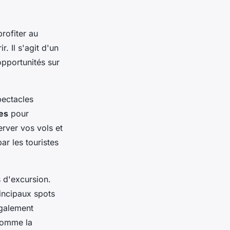
rofiter au
r. Il s'agit d'un
 opportunités sur
pectacles
es
pour
erver vos vols et
ar les touristes
 d'excursion.
rincipaux spots
également
comme la