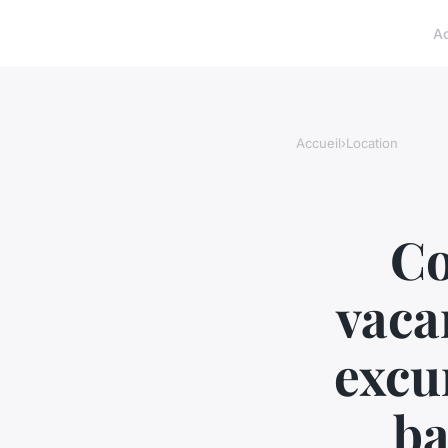
A
Accueil
›
Location
Co
vaca
excu
ba