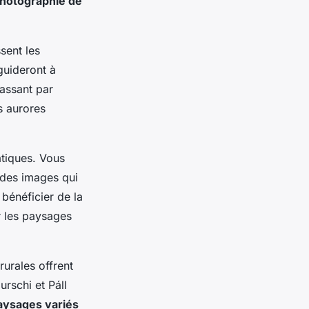
photographie de
sent les
 guideront à
passant par
es aurores
atiques. Vous
 des images qui
bénéficier de la
r les paysages
rurales offrent
rschi et Páll
aysages variés