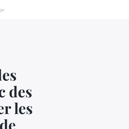
ge
des
c des
r les
 de