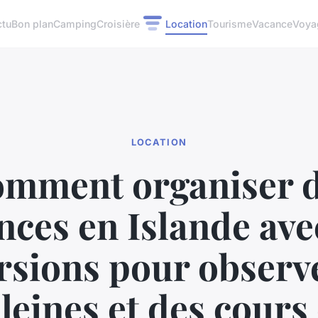
ctu
Bon plan
Camping
Croisière
Location
Tourisme
Vacance
Voya
LOCATION
mment organiser 
nces en Islande ave
rsions pour observe
leines et des cours