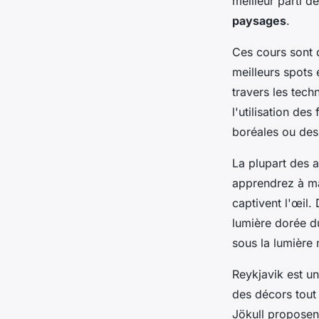
meilleur parti d
paysages
.
Ces cours sont 
meilleurs spots 
travers les tech
l'utilisation de
boréales ou des
La plupart des a
apprendrez à ma
captivent l'œil.
lumière dorée d
sous la lumière
Reykjavik est un
des décors tout
Jökull proposent