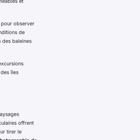
méables et
pour observer
nditions de
n des baleines
excursions
des îles
paysages
laires offrent
 tirer le