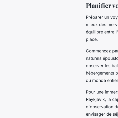
Planifier v
Préparer un voy
mieux des merveil
équilibre entre l
place.
Commencez par d
naturels épousto
observer les bal
hébergements bie
du monde entier
Pour une immers
Reykjavik, la ca
d'observation d
envisager de sé