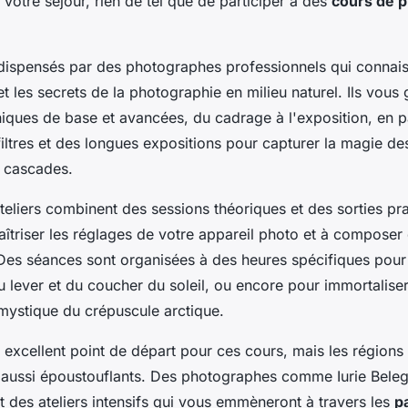
e votre séjour, rien de tel que de participer à des
cours de 
dispensés par des photographes professionnels qui connais
et les secrets de la photographie en milieu naturel. Ils vous
niques de base et avancées, du cadrage à l'exposition, en 
s filtres et des longues expositions pour capturer la magie d
 cascades.
teliers combinent des sessions théoriques et des sorties pr
îtriser les réglages de votre appareil photo et à composer
 Des séances sont organisées à des heures spécifiques pour 
u lever et du coucher du soleil, ou encore pour immortalise
 mystique du crépuscule arctique.
 excellent point de départ pour ces cours, mais les régions 
 aussi époustouflants. Des photographes comme Iurie Belegu
 des ateliers intensifs qui vous emmèneront à travers les
p