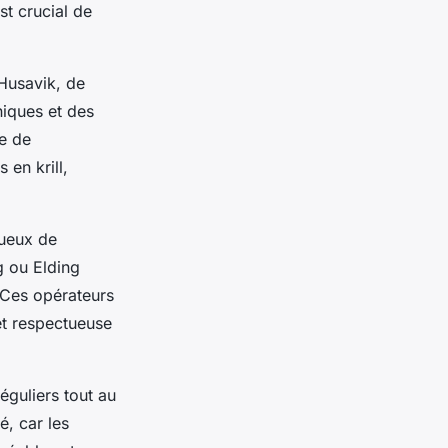
st crucial de
'Husavik, de
niques et des
e de
 en krill,
tueux de
g ou Elding
 Ces opérateurs
et respectueuse
éguliers tout au
, car les