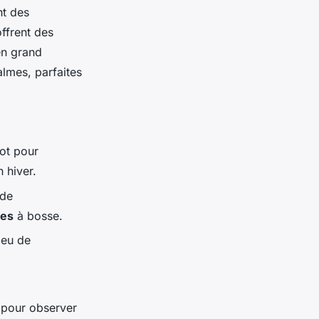
nt des
ffrent des
en grand
almes, parfaites
pot pour
n hiver.
 de
nes
à bosse.
ieu de
e pour observer