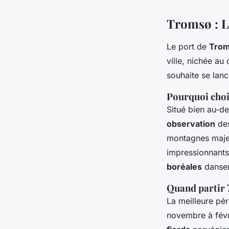
Tromsø : L
Le port de
Tro
ville, nichée a
souhaite se lan
Pourquoi cho
Situé bien au-de
observation
de
montagnes majes
impressionnants.
boréales
dansen
Quand partir 
La meilleure pé
novembre à févr