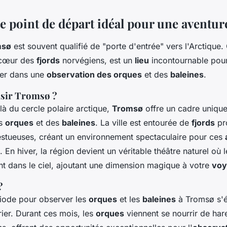
e point de départ idéal pour une aventu
msø
est souvent qualifié de "porte d'entrée" vers l'Arctique
u cœur des
fjords
norvégiens, est un
lieu
incontournable pou
cer dans une
observation des orques
et des
baleines
.
isir Tromsø ?
là du cercle polaire arctique,
Tromsø
offre un cadre uniqu
s
orques
et des
baleines
. La ville est entourée de
fjords
pr
tueuses, créant un environnement spectaculaire pour ces
 En hiver, la région devient un véritable théâtre naturel où 
t dans le ciel, ajoutant une dimension magique à votre
voy
?
riode pour observer les
orques
et les
baleines
à Tromsø s'
ier. Durant ces mois, les
orques
viennent se nourrir de har