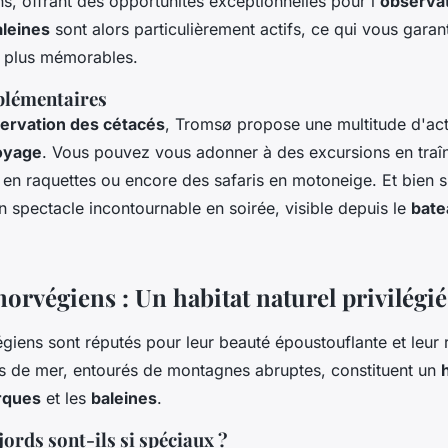
, offrant des opportunités exceptionnelles pour l'
observa
aleines
sont alors particulièrement actifs, ce qui vous garant
 plus mémorables.
plémentaires
ervation des cétacés
, Tromsø propose une multitude d'act
oyage
. Vous pouvez vous adonner à des excursions en traî
en raquettes ou encore des safaris en motoneige. Et bien s
n spectacle incontournable en soirée, visible depuis le
bate
norvégiens : Un habitat naturel privilégié
giens sont réputés pour leur beauté époustouflante et leur 
s de mer, entourés de montagnes abruptes, constituent un
rques
et les
baleines
.
jords sont-ils si spéciaux ?