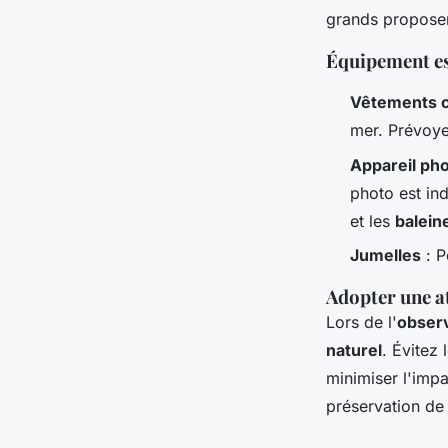
grands proposen
Équipement es
Vêtements 
mer. Prévoye
Appareil ph
photo est in
et les
balein
Jumelles
: P
Adopter une a
Lors de l'
obser
naturel
. Évitez 
minimiser l'impa
préservation de