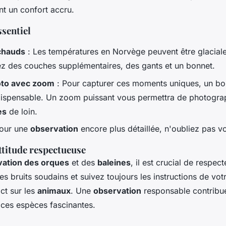
t un confort accru.
sentiel
chauds
: Les températures en Norvège peuvent être glaciale
z des couches supplémentaires, des gants et un bonnet.
oto avec zoom
: Pour capturer ces moments uniques, un bo
dispensable. Un zoom puissant vous permettra de photogra
es
de loin.
our une
observation
encore plus détaillée, n'oubliez pas vo
ttitude respectueuse
vation des orques
et des
baleines
, il est crucial de respect
les bruits soudains et suivez toujours les instructions de vo
ct sur les
animaux
. Une
observation
responsable contribue
 ces espèces fascinantes.