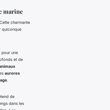
re marine
. Cette charmante
r quiconque
e pour une
ofonds et de
animaux
les
aurores
age
.
étend de
engs dans les