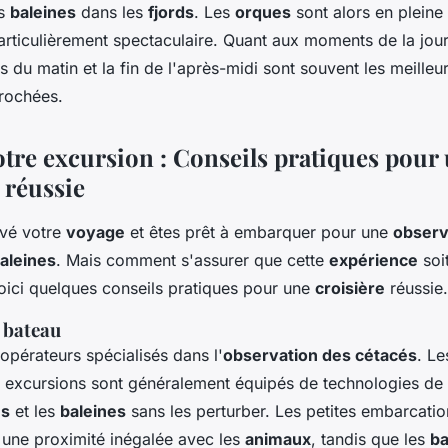
es
baleines
dans les
fjords
. Les
orques
sont alors en pleine
rticulièrement spectaculaire. Quant aux moments de la jour
 du matin et la fin de l'après-midi sont souvent les meilleu
rochées.
otre excursion : Conseils pratiques pour
 réussie
rvé votre
voyage
et êtes prêt à embarquer pour une
observ
aleines
. Mais comment s'assurer que cette
expérience
soit
Voici quelques conseils pratiques pour une
croisière
réussie.
 bateau
opérateurs spécialisés dans l'
observation des cétacés
. L
es excursions sont généralement équipés de technologies de
es
et les
baleines
sans les perturber. Les petites embarcati
t une proximité inégalée avec les
animaux
, tandis que les
ba