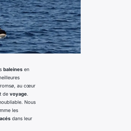
es
baleines
en
eilleures
Tromsø, au cœur
t de
voyage
.
noubliable. Nous
comme les
tacés
dans leur