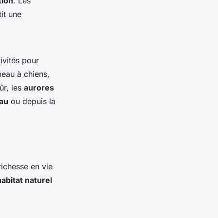
tion
. Les
it une
ivités pour
neau à chiens,
ûr, les
aurores
au
ou depuis la
richesse en vie
habitat naturel