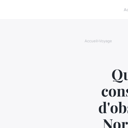
A
Accueil
›
Voyage
Qu
cons
d'ob
Nor