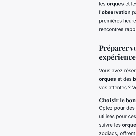
les
orques
et l
l'
observation
pa
premières heures
rencontres rapp
Préparer v
expérience
Vous avez rése
orques
et des
b
vos attentes ? 
Choisir le bon
Optez pour des 
utilisés pour c
suivre les
orqu
zodiacs, offren