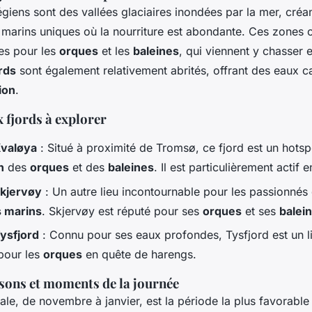
giens sont des vallées glaciaires inondées par la mer, créa
marins uniques où la nourriture est abondante. Ces zones o
les pour les
orques
et les
baleines
, qui viennent y chasser 
rds
sont également relativement abrités, offrant des eaux c
ion
.
 fjords à explorer
Kvaløya
: Situé à proximité de Tromsø, ce fjord est un hots
n
des
orques
et des
baleines
. Il est particulièrement actif e
Skjervøy
: Un autre lieu incontournable pour les passionnés
 marins
. Skjervøy est réputé pour ses
orques
et ses
balei
Tysfjord
: Connu pour ses eaux profondes, Tysfjord est un l
 pour les
orques
en quête de harengs.
isons et moments de la journée
ale, de novembre à janvier, est la période la plus favorabl