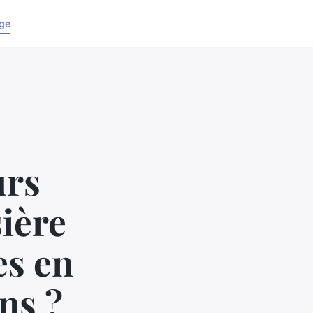
ge
urs
sière
es en
ns ?