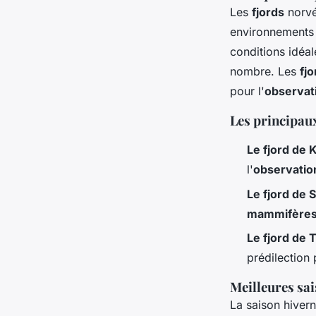
Les
fjords
norvé
environnements 
conditions idéa
nombre. Les
fjo
pour l'
observat
Les principaux
Le fjord de 
l'
observatio
Le fjord de 
mammifères
Le fjord de 
prédilection
Meilleures sa
La saison hivern