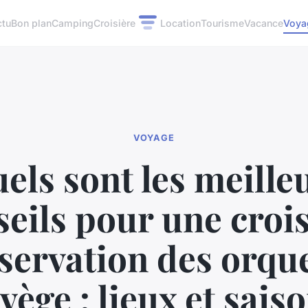
ctu
Bon plan
Camping
Croisière
Location
Tourisme
Vacance
Voya
VOYAGE
els sont les meille
eils pour une croi
servation des orqu
vège : lieux et saiso