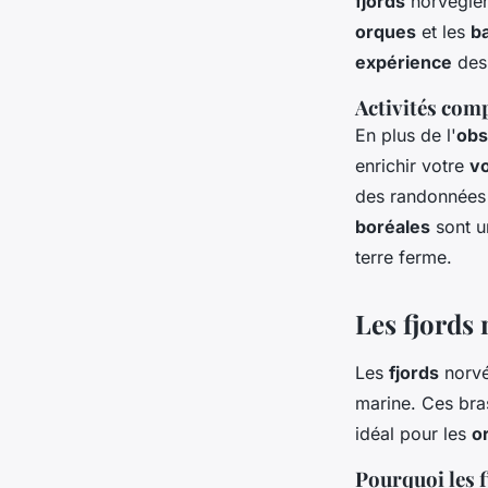
fjords
norvégiens
orques
et les
b
expérience
des
Activités com
En plus de l'
obs
enrichir votre
v
des randonnées 
boréales
sont u
terre ferme.
Les fjords 
Les
fjords
norvé
marine. Ces bra
idéal pour les
o
Pourquoi les f